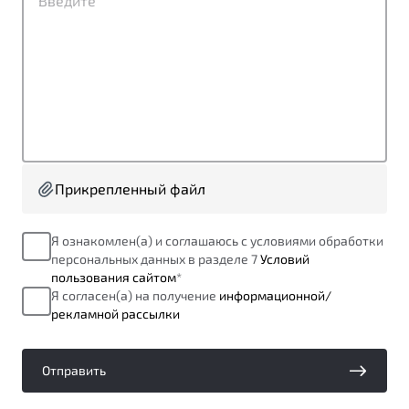
от 1 699 990 ₽*
Подробно
Обзор
В наличии
X70
Будьте еще более уверены на дорогах с программой
"Помощь на дорогах"
Автомобили в наличии
Тест-драйв
Преимущества программы
Автокредит
Прикрепленный файл
Спецпредложения
Я ознакомлен(а) и соглашаюсь с условиями обработки
персональных данных в разделе 7
Условий
Запись на сервис
пользования сайтом
*
Калькулятор ТО
Я согласен(а) на получение
информационной/
Универсальный кроссовер
Клиентская поддержка
рекламной рассылки
от 2 499 990 ₽*
Отправить
Обзор
В наличии