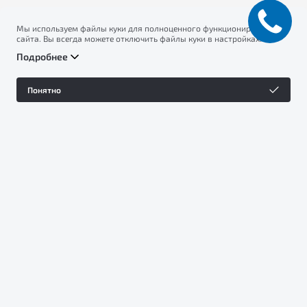
Мы используем файлы куки для полноценного функционирования
сайта. Вы всегда можете отключить файлы куки в настройках
вашего браузера. Продолжая использовать сайт, вы соглашаетесь
Подробнее
на сбор и использование файлов куки, и подтверждаете
ознакомление с информацией по сбору, использованию и
возможной блокировке файлов куки в
Политике
Понятно
конфиденциальности
.