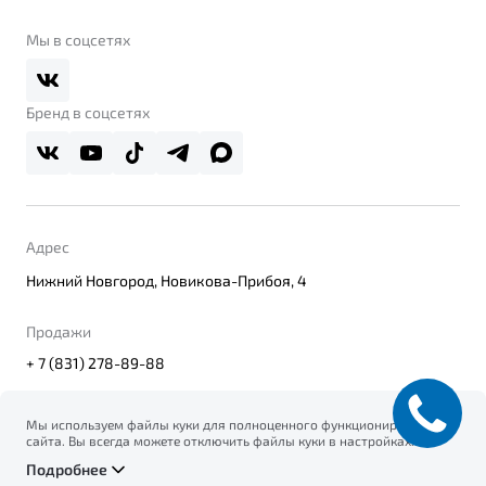
Belgee Клуб
О дилерском центре
Мы в соцсетях
Belgee Плюс
Правовая информация
Реферальная программа
Бренд в соцсетях
Адрес
Нижний Новгород, Новикова-Прибоя, 4
Продажи
+ 7 (831) 278-89-88
Мы используем файлы куки для полноценного функционирования
сайта. Вы всегда можете отключить файлы куки в настройках
© 2026
вашего браузера. Продолжая использовать сайт, вы соглашаетесь
Правовая информация
Подробнее
на сбор и использование файлов куки, и подтверждаете
Политика конфиденциальности персональных данных