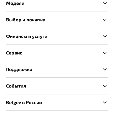
Модели
X50+
Выбор и покупка
S50
Автомобили в наличии
X70
Финансы и услуги
Спецпредложения и Акции
Автокредит
Записаться на тест-драйв
Сервис
Трейд-ин
Получить предложение
Записаться на сервис
Страхование
Поддержка
Руководство по эксплуатации
Расчет КАСКО
Гарантия Belgee
Техническое обслуживание
События
Клиентская поддержка
Калькулятор ТО
Новости
Помощь на дорогах
Belgee в России
Контакты
Belgee Линк
О бренде