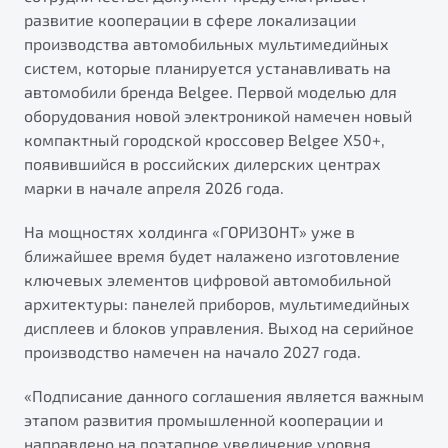
от 1 699 990 ₽*
развитие кооперации в сфере локализации
Подробно
производства автомобильных мультимедийных
Обзор
В наличии
систем, которые планируется устанавливать на
автомобили бренда Belgee. Первой моделью для
оборудования новой электроникой намечен новый
X70
Будьте еще более уверены на дорогах с программой
"Помощь на дорогах"
компактный городской кроссовер Belgee X50+,
Автомобили в наличии
появившийся в российских дилерских центрах
Тест-драйв
Преимущества программы
марки в начале апреля 2026 года.
Автокредит
Спецпредложения
На мощностях холдинга «ГОРИЗОНТ» уже в
ближайшее время будет налажено изготовление
ключевых элементов цифровой автомобильной
Запись на сервис
архитектуры: панелей приборов, мультимедийных
Калькулятор ТО
дисплеев и блоков управления. Выход на серийное
Универсальный кроссовер
Клиентская поддержка
производство намечен на начало 2027 года.
от 2 499 990 ₽*
«Подписание данного соглашения является важным
Обзор
В наличии
этапом развития промышленной кооперации и
направлено на поэтапное увеличение уровня